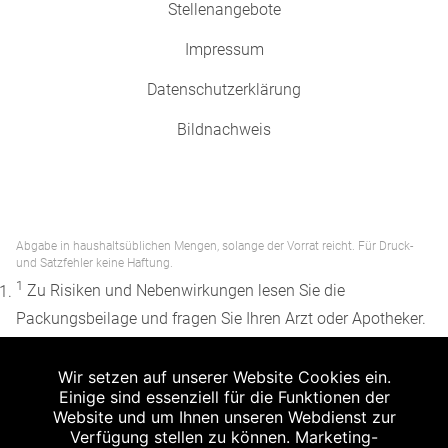
Stellenangebote
Impressum
Datenschutzerklärung
Bildnachweis
Abgabe in haushaltsüblichen Mengen, solange der Vorrat reicht. Für Druck-
und Satzfehler keine Haftung.
1
Zu Risiken und Nebenwirkungen lesen Sie die
Packungsbeilage und fragen Sie Ihren Arzt oder Apotheker.
2
Angabe nach der deutschen Arzneimitteltaxe
Wir setzen auf unserer Website Cookies ein.
Apothekenerstattungspreis (AEP). Der AEP ist keine
Einige sind essenziell für die Funktionen der
unverbindliche Preisempfehlung der Hersteller. Der AEP ist
Website und um Ihnen unseren Webdienst zur
ein von den Apotheken in Ansatz gebrachter Preis für
Verfügung stellen zu können. Marketing-