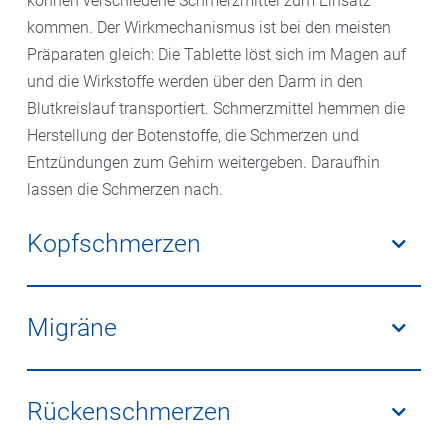
können verschiedene Schmerzmittel zum Einsatz
kommen. Der Wirkmechanismus ist bei den meisten
Präparaten gleich: Die Tablette löst sich im Magen auf
und die Wirkstoffe werden über den Darm in den
Blutkreislauf transportiert. Schmerzmittel hemmen die
Herstellung der Botenstoffe, die Schmerzen und
Entzündungen zum Gehirn weitergeben. Daraufhin
lassen die Schmerzen nach.
Kopfschmerzen
Bei
Kopfschmerzen
sind Tabletten mit den
Wirkstoffen ASS, Ibuprofen oder Paracetamol die erste
Migräne
Wahl. Sie wirken bei erkältungsbedingten
Kopfschmerzen gleichzeitig fiebersenkend.
Migräne
zeigt sich mit verschiedensten Symptomen
sehr individuell. Eine pauschale Empfehlung ist
Rückenschmerzen
deshalb kaum möglich. Bei Migräne kommen