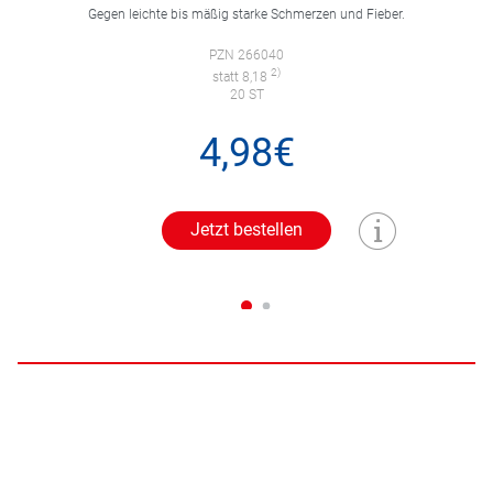
Gegen leichte bis mäßig starke Schmerzen und Fieber.
PZN 266040
2)
statt 8,18
20 ST
4,98€
Jetzt bestellen