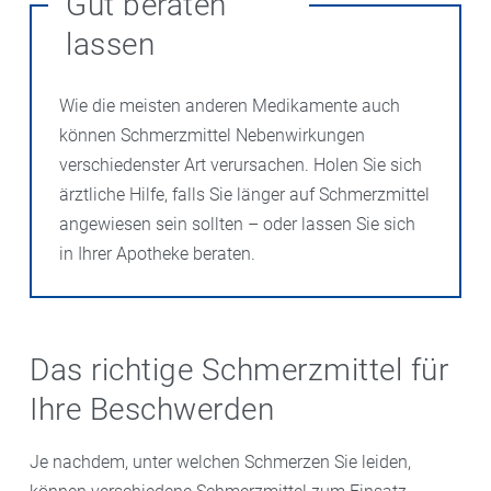
Gut beraten
hemmende Wirkung ist aber bei Paracetamol eher
jeweiligen Dosierung für Säuglinge und Kleinkinder
Bewegungsapparates
eingesetzt.
langanhaltend. Die Wirkung tritt nicht sofort ein, hält
schwach, andere Mechanismen müssen an der
lassen
gegen
Fieber
und Schmerzen zugelassen.
aber dafür über 12 Stunden an. Naproxen kommt u. a.
Wirksamkeit beteiligt sein, die aber noch nicht genau
bei starken
Menstruationsschmerzen
zum Einsatz.
bekannt sind. Paracetamol ist in der jeweiligen
Wie die meisten anderen Medikamente auch
Dosierung schon für Säuglinge und Kleinkinder gegen
können Schmerzmittel Nebenwirkungen
Fieber und Schmerzen zugelassen.
verschiedenster Art verursachen. Holen Sie sich
ärztliche Hilfe, falls Sie länger auf Schmerzmittel
angewiesen sein sollten – oder lassen Sie sich
in Ihrer Apotheke beraten.
Das richtige Schmerzmittel für
Ihre Beschwerden
Je nachdem, unter welchen Schmerzen Sie leiden,