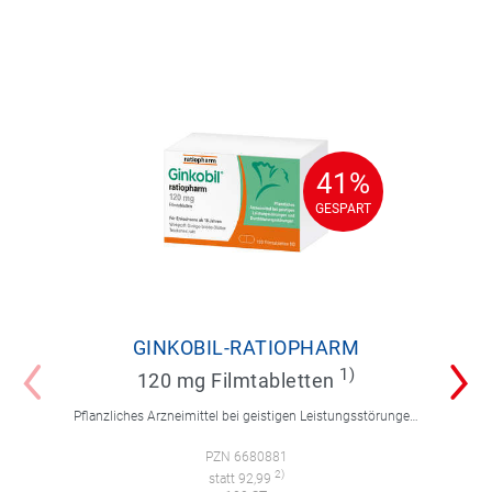
41%
41%
GESPART
GESPART
GINKOBIL-RATIOPHARM
1)
120 mg Filmtabletten
Pflanzliches Arzneimittel bei geistigen Leistungsstörungen und Durchblutungsstörungen.
PZN 6680881
2)
statt 92,99