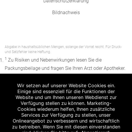
Datenschutzerklärung
Bildnachweis
Abgabe in haushaltsüblichen Mengen, solange der Vorrat reicht. Für Druck-
und Satzfehler keine Haftung.
1
Zu Risiken und Nebenwirkungen lesen Sie die
Packungsbeilage und fragen Sie Ihren Arzt oder Apotheker.
2
Angabe nach der deutschen Arzneimitteltaxe
Wir setzen auf unserer Website Cookies ein.
Apothekenerstattungspreis (AEP). Der AEP ist keine
Einige sind essenziell für die Funktionen der
unverbindliche Preisempfehlung der Hersteller. Der AEP ist
Website und um Ihnen unseren Webdienst zur
ein von den Apotheken in Ansatz gebrachter Preis für
Verfügung stellen zu können. Marketing-
Cookies wiederum helfen, Ihnen zusätzliche
rezeptfreie Arzneimittel. Er entspricht in der Höhe dem für
Services zur Verfügung zu stellen, unser
Apotheken verbindlichen Abgabepreis, zu dem eine
Onlineangebot zu verbessern und wirtschaftlich
Apotheke in bestimmten Fällen (z.B. bei Kindern unter 12
zu betreiben. Wenn Sie mit diesen einverstanden