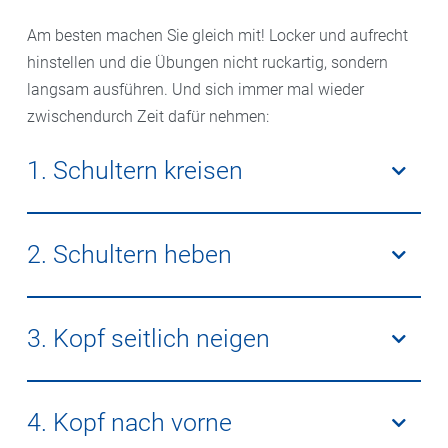
Am besten machen Sie gleich mit! Locker und aufrecht
hinstellen und die Übungen nicht ruckartig, sondern
langsam ausführen. Und sich immer mal wieder
zwischendurch Zeit dafür nehmen:
1. Schultern kreisen
Beide Schultern 20-mal nach vorn Kreisen lassen,
dann 20-mal nach hinten. Dann erst die linke, dann
2. Schultern heben
die rechte Schulter jeweils 20-mal nach vorn und
dann nach hinten kreisen lassen.
Beide Schulter hoch in Richtung Ohren ziehen, 5
Sekunden halten und wieder absenken. Die Übung 5-
3. Kopf seitlich neigen
bis 10-mal wiederholen.
Den Kopf auf die rechte Seite legen, mit der rechten
Hand den Kopf fassen und leicht zur Seite ziehen. Die
4. Kopf nach vorne
Dehnung 10 bis 15 Sekunden halten. Dann in