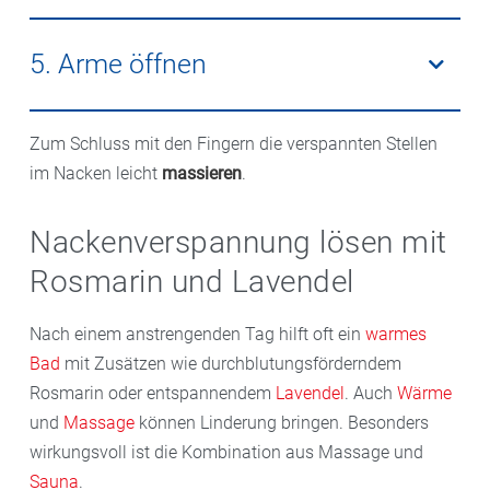
entgegengesetzter Seite üben.
Den Hinterkopf mit beiden Händen fassen und leicht
nach vorne ziehen. Das Kinn zeigt in Richtung Brust.
5. Arme öffnen
Die Dehnung 5 bis 10 Sekunden halten, dann den
Kopf langsam wieder aufrichten.
Locker stehen und die Handflächen nach außen
Zum Schluss mit den Fingern die verspannten Stellen
drehen. Die Arme strecken und hinter den Rücken
im Nacken leicht
massieren
.
zusammenzuführen. Der Nacken bleibt lang, der Blick
nach vorne gerichtet. Einige Sekunden halten und
Nackenverspannung lösen mit
lösen. Dreimal wiederholen.
Rosmarin und Lavendel
Nach einem anstrengenden Tag hilft oft ein
warmes
Bad
mit Zusätzen wie durchblutungsförderndem
Rosmarin oder entspannendem
Lavendel
. Auch
Wärme
und
Massage
können Linderung bringen. Besonders
Quelle: AdobeStock/blas
wirkungsvoll ist die Kombination aus Massage und
Sauna
.