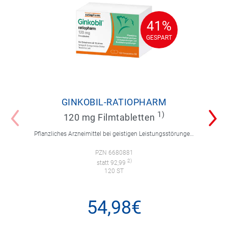
41%
41%
GESPART
GESPART
GINKOBIL-RATIOPHARM
1)
120 mg Filmtabletten
Pflanzliches Arzneimittel bei geistigen Leistungsstörungen und Durchblutungsstörungen.
PZN 6680881
2)
statt 92,99
120 ST
54,98€