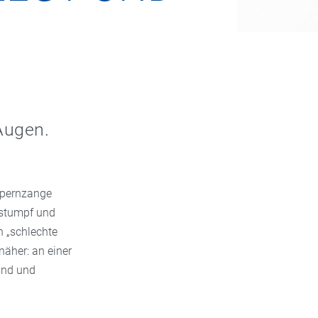
Augen.
mpernzange
 stumpf und
n „schlechte
näher: an einer
and und