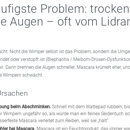
ufigste Problem: trocken
te Augen – oft vom Lidra
ascht: Nicht die Wimper selbst ist das Problem, sondern die Um
ndet oder verstopft ist (Blepharitis / Meibom-Drüsen-Dysfunktion
bil. Dann brennen die Augen schneller, Mascara krümelt eher, un
e Wimpern schwächt.
Ursachen
ibung beim Abschminken.
Schnell mit dem Wattepad rubbeln, bis a
für Wimpern ungefähr so, als würde man ein feines Seidentuch s
erfeste Mascara verleitet zum Reiben, weil sie „hält“.
hler bei Mascara.
Mascara ist ein Feuchtprodukt, das immer wi