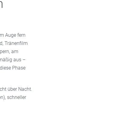
h
om Auge fern
nd, Tränenfilm
pern, am
lmäßig aus –
 diese Phase
icht über Nacht.
n), schneller