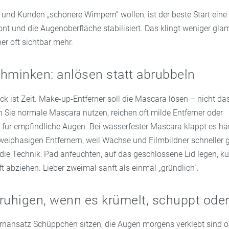
nd Kunden „schönere Wimpern“ wollen, ist der beste Start eine 
nt und die Augenoberfläche stabilisiert. Das klingt weniger gla
ber oft sichtbar mehr.
hminken: anlösen statt abrubbeln
ick ist Zeit. Make-up-Entferner soll die Mascara lösen – nicht d
n Sie normale Mascara nutzen, reichen oft milde Entferner oder
 für empfindliche Augen. Bei wasserfester Mascara klappt es hä
zweiphasigen Entfernern, weil Wachse und Filmbildner schneller 
die Technik: Pad anfeuchten, auf das geschlossene Lid legen, ku
t abziehen. Lieber zweimal sanft als einmal „gründlich“.
ruhigen, wenn es krümelt, schuppt oder
ansatz Schüppchen sitzen, die Augen morgens verklebt sind o