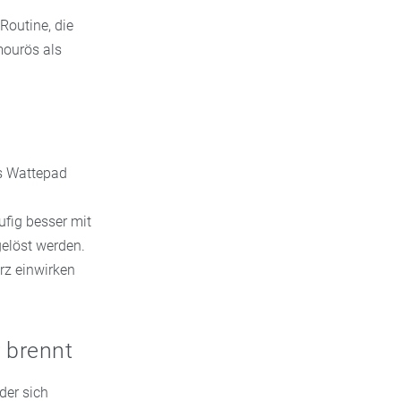
Routine, die
mourös als
as Wattepad
ufig besser mit
gelöst werden.
rz einwirken
 brennt
der sich