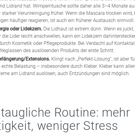
d Lidrand hat. Wimperntusche sollte daher alle 3–4 Monate a
i starker Verunreinigung früher. Wenn die Mascara trocken wird,
gen häufiger reagieren, ist auch ein früherer Austausch sinnvoll.
ergie oder Lidekzem.
Die Lidhaut ist extrem dünn. Wenn es juckt,
 die Lider leicht anschwellen, kann ein Lidekzem dahinterstecke
durch Kosmetik oder Pflegeprodukte. Bei Verdacht auf Kontaktalle
Weglassen des auslösenden Produkts der erste Schritt.
rlängerung/Extensions.
Klingt nach „Perfekt-Lösung“, ist aber 
 echte Belastung – insbesondere durch Kleber. Kleber kann alle
eme am Lidrand auslösen, auch Entzündungen sind möglich.
staugliche Routine: mehr
igkeit, weniger Stress