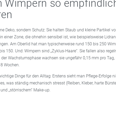
 Wimpern so empfindlic
ren
ne Deko, sondern Schutz: Sie halten Staub und kleine Partikel v
 in einer Zone, die ohnehin sensibel ist, wie beispielsweise Lidra
ngen. Am Oberlid hat man typischerweise rund 150 bis 250 Wim
bis 150. Und: Wimpern sind „Zyklus-Haare“. Sie fallen also rege
In der Wachstumsphase wachsen sie ungefähr 0,15 mm pro Tag,
s 8 Wochen.
wichtige Dinge für den Alltag: Erstens sieht man Pflege-Erfolge n
les, was ständig mechanisch stresst (Reiben, Kleber, harte Bürste
 und „störrischem“ Make-up.