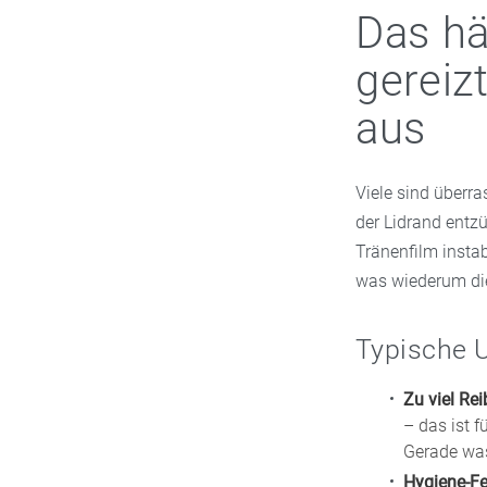
Das hä
gereiz
aus
Viele sind überr
der Lidrand entzü
Tränenfilm insta
was wiederum di
Typische 
Zu viel Re
– das ist 
Gerade wass
Hygiene-Fe