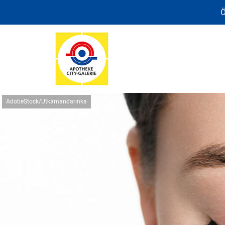
Ö
AdobeStock/Utkamandarinka