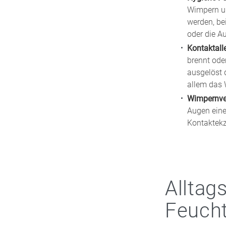
Wimpern un
werden, be
oder die Au
Kontaktall
brennt oder
ausgelöst 
allem das 
Wimpernve
Augen eine
Kontaktekz
Alltag
Feucht