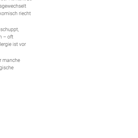
usgewechselt
 komisch riecht
 schuppt,
n – oft
rgie ist vor
für manche
rgische