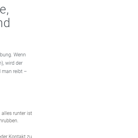
e,
nd
gebung. Wenn
), wird der
d man reibt –
lles runter ist
chrubben.
eder Kontakt zu