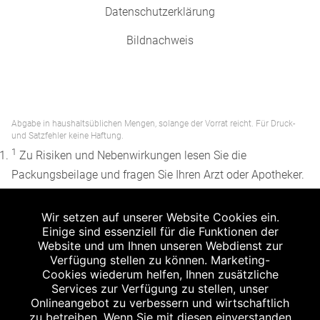
Datenschutzerklärung
Bildnachweis
Abgabe in haushaltsüblichen Mengen, solange der Vorrat reicht. Für Druck-
und Satzfehler keine Haftung.
1
Zu Risiken und Nebenwirkungen lesen Sie die
Packungsbeilage und fragen Sie Ihren Arzt oder Apotheker.
2
Angabe nach der deutschen Arzneimitteltaxe
Wir setzen auf unserer Website Cookies ein.
Apothekenerstattungspreis (AEP). Der AEP ist keine
Einige sind essenziell für die Funktionen der
unverbindliche Preisempfehlung der Hersteller. Der AEP ist
Website und um Ihnen unseren Webdienst zur
ein von den Apotheken in Ansatz gebrachter Preis für
Verfügung stellen zu können. Marketing-
Cookies wiederum helfen, Ihnen zusätzliche
rezeptfreie Arzneimittel. Er entspricht in der Höhe dem für
Services zur Verfügung zu stellen, unser
Apotheken verbindlichen Abgabepreis, zu dem eine
Onlineangebot zu verbessern und wirtschaftlich
Apotheke in bestimmten Fällen (z.B. bei Kindern unter 12
zu betreiben. Wenn Sie mit diesen einverstanden