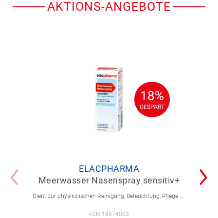
AKTIONS-ANGEBOTE
18%
18%
GESPART
GESPART
ELACPHARMA
Meerwasser Nasenspray sensitiv+
Dient zur physikalischen Reinigung, Befeuchtung, Pflege und Regeneration der trockenen Nasenschleimhaut.
PZN 19874003