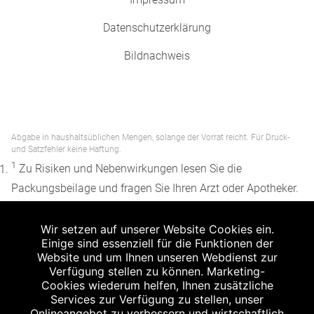
Datenschutzerklärung
Bildnachweis
Abgabe in haushaltsüblichen Mengen, solange der Vorrat reicht. Für Druck-
und Satzfehler keine Haftung.
1
Zu Risiken und Nebenwirkungen lesen Sie die
Packungsbeilage und fragen Sie Ihren Arzt oder Apotheker.
2
Angabe nach der deutschen Arzneimitteltaxe
Wir setzen auf unserer Website Cookies ein.
Apothekenerstattungspreis (AEP). Der AEP ist keine
Einige sind essenziell für die Funktionen der
unverbindliche Preisempfehlung der Hersteller. Der AEP ist
Website und um Ihnen unseren Webdienst zur
ein von den Apotheken in Ansatz gebrachter Preis für
Verfügung stellen zu können. Marketing-
Cookies wiederum helfen, Ihnen zusätzliche
rezeptfreie Arzneimittel. Er entspricht in der Höhe dem für
Services zur Verfügung zu stellen, unser
Apotheken verbindlichen Abgabepreis, zu dem eine
Onlineangebot zu verbessern und wirtschaftlich