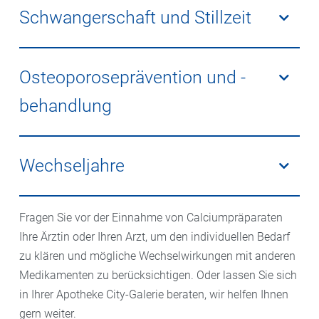
calciumreicher Lebensmittel einen niedrigen
Schwangerschaft und Stillzeit
Calciumspiegel im Körper haben, kann die Einnahme
von Calciumpräparaten helfen, den Mangel
Schwangere und stillende Frauen haben einen
auszugleichen und die Gesundheit zu verbessern.
erhöhten Calciumbedarf, um die Bedürfnisse des
Osteoporoseprävention und -
wachsenden Babys zu decken. In einigen Fällen kann
behandlung
die Einnahme von Calciumpräparaten während dieser
Phasen empfohlen werden.
Menschen mit einem erhöhten Risiko für Osteoporose
oder bereits diagnostizierter Osteoporose können von
Wechseljahre
der Einnahme von Calciumpräparaten profitieren, um
die Knochengesundheit zu unterstützen und das
Frauen in den
Wechseljahren
haben ein erhöhtes
Risiko von Frakturen zu verringern.
Fragen Sie vor der Einnahme von Calciumpräparaten
Risiko für Knochenabbau aufgrund hormoneller
Ihre Ärztin oder Ihren Arzt, um den individuellen Bedarf
Veränderungen. Die Einnahme von
zu klären und mögliche Wechselwirkungen mit anderen
Calciumpräparaten kann dazu beitragen, die
Medikamenten zu berücksichtigen. Oder lassen Sie sich
Knochengesundheit während dieser Phase zu
in Ihrer Apotheke City-Galerie beraten, wir helfen Ihnen
erhalten.
gern weiter.