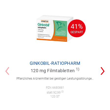
41%
41%
GESPART
GESPART
GINKOBIL-RATIOPHARM
1)
120 mg Filmtabletten
Pflanzliches Arzneimittel bei geistigen Leistungsstörungen und Durchblutungsstörungen.
PZN 6680881
2)
statt 92,99
120 ST