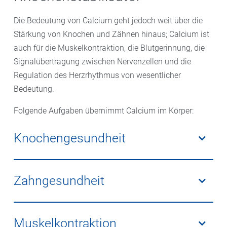
Die Bedeutung von Calcium geht jedoch weit über die
Stärkung von Knochen und Zähnen hinaus; Calcium ist
auch für die Muskelkontraktion, die Blutgerinnung, die
Signalübertragung zwischen Nervenzellen und die
Regulation des Herzrhythmus von wesentlicher
Bedeutung.
Folgende Aufgaben übernimmt Calcium im Körper:
Knochengesundheit
Eingebettet in das sogenannte Kollagen macht
Calcium als Mineralbaustein den Knochen stabil. Der
Zahngesundheit
Knochenstoffwechsel nimmt Calcium auf und baut es
wieder ab, um den Knochen gesund zu erhalten.
Durch Calcium wird der Zahnschmelz
Calcium kann Osteoporose vorbeugen.
widerstandsfähiger und remineralisiert.
Muskelkontraktion