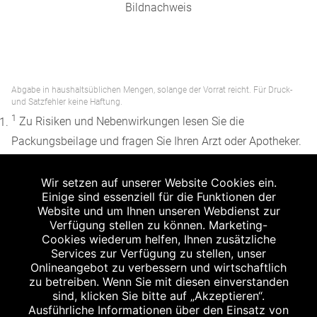
Bildnachweis
Abgabe in haushaltsüblichen Mengen, solange der Vorrat reicht. Für Druck-
und Satzfehler keine Haftung.
1
Zu Risiken und Nebenwirkungen lesen Sie die
Packungsbeilage und fragen Sie Ihren Arzt oder Apotheker.
2
Angabe nach der deutschen Arzneimitteltaxe
Wir setzen auf unserer Website Cookies ein.
Apothekenerstattungspreis (AEP). Der AEP ist keine
Einige sind essenziell für die Funktionen der
unverbindliche Preisempfehlung der Hersteller. Der AEP ist
Website und um Ihnen unseren Webdienst zur
ein von den Apotheken in Ansatz gebrachter Preis für
Verfügung stellen zu können. Marketing-
Cookies wiederum helfen, Ihnen zusätzliche
rezeptfreie Arzneimittel. Er entspricht in der Höhe dem für
Services zur Verfügung zu stellen, unser
Apotheken verbindlichen Abgabepreis, zu dem eine
Onlineangebot zu verbessern und wirtschaftlich
Apotheke in bestimmten Fällen (z.B. bei Kindern unter 12
zu betreiben. Wenn Sie mit diesen einverstanden
sind, klicken Sie bitte auf „Akzeptieren“.
Jahren) das Produkt mit der gesetzlichen
Ausführliche Informationen über den Einsatz von
Krankenversicherung abrechnet. Der AEP ist der allgemeine