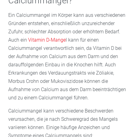
Calciummangel?
Schwangerschaft sollten Frauen etwa 1000
von 9 bis 18 Jahren etwa 1300 Milligramm.
Milligramm Calcium pro Tag konsumieren, und
Ein Calciummangel im Körper kann aus verschiedenen
während des Stillens wird eine Zufuhr von 1200 bis
Gründen entstehen, einschließlich unzureichender
1300 Milligramm empfohlen. Dabei ist wichtig zu
Zufuhr, schlechter Absorption oder erhöhtem Bedarf.
beachten, dass die tatsächliche benötigte Menge an
Auch ein
Vitamin D-Mange
l kann für einen
Calcium je nach individuellen Umständen variieren
Calciummangel verantwortlich sein, da Vitamin D bei
kann.
der Aufnahme von Calcium aus dem Darm und den
darauffolgenden Einbau in die Knochen hilft. Auch
Erkrankungen des Verdauungstrakts wie Zöliakie,
Morbus Crohn oder Mukoviszidose können die
Aufnahme von Calcium aus dem Darm beeinträchtigen
und zu einem Calciummangel führen.
Calciummangel kann verschiedene Beschwerden
verursachen, die je nach Schweregrad des Mangels
variieren können. Einige häufige Anzeichen und
Symptome eines Calciummangels sind: