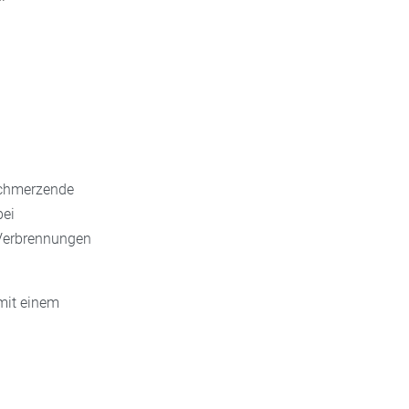
 schmerzende
bei
 Verbrennungen
mit einem