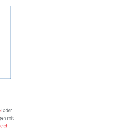
h
e
l oder
gen mit
eich.