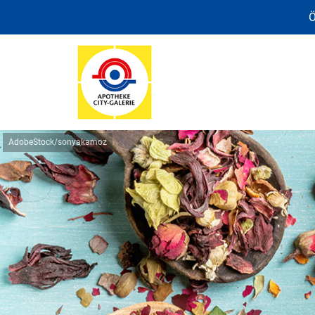
Ö
AdobeStock/sonyakamoz