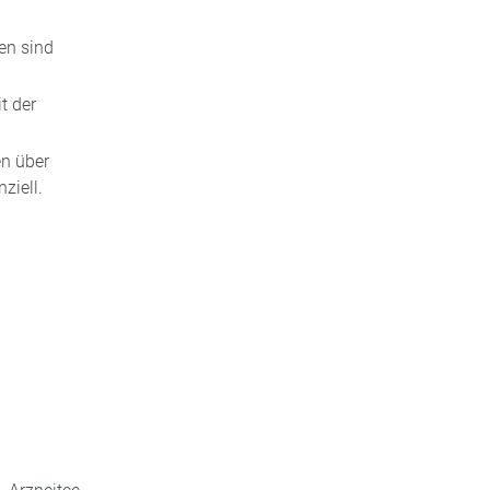
en sind
t der
en über
ziell.