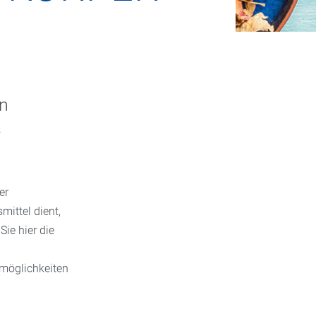
en
s
er
mittel dient,
ie hier die
smöglichkeiten