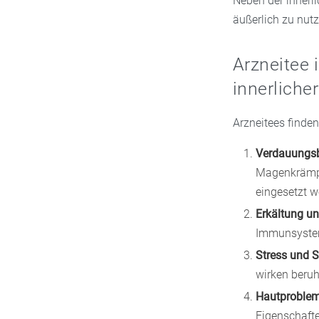
Neben der innerl
äußerlich zu nut
Arzneitee 
innerlich
Arzneitees finden
Verdauungs
Magenkrämpf
eingesetzt w
Erkältung un
Immunsyste
Stress und 
wirken beru
Hautproble
Eigenschaft