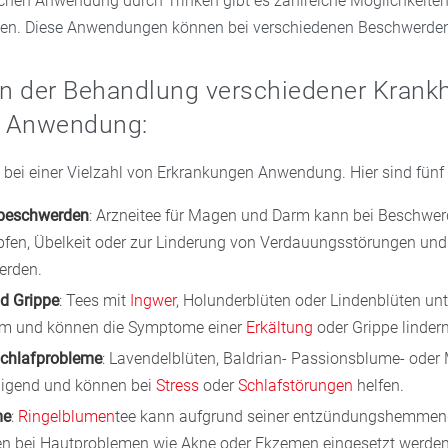
ichen Anwendung durch Trinken gibt es zahlreiche Möglichkeiten
zen. Diese Anwendungen können bei verschiedenen Beschwerden h
in der Behandlung verschiedener Krankh
er Anwendung:
 bei einer Vielzahl von Erkrankungen Anwendung. Hier sind fünf 
beschwerden
: Arzneitee für Magen und Darm kann bei Beschwer
en, Übelkeit oder zur Linderung von Verdauungsstörungen un
erden.
d Grippe
: Tees mit
Ingwer
, Holunderblüten oder Lindenblüten un
m und können die Symptome einer
Erkältung
oder Grippe lindern
Schlafprobleme
: Lavendelblüten, Baldrian- Passionsblume- oder
higend und können bei
Stress
oder
Schlafstörungen
helfen.
me
:
Ringelblumen
tee kann aufgrund seiner entzündungshemme
en bei Hautproblemen wie Akne oder Ekzemen eingesetzt werden