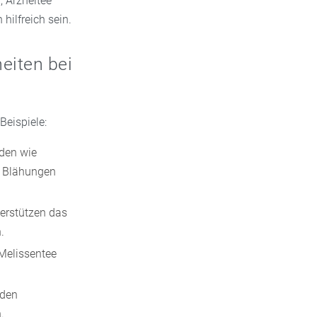
, Arzneitee
ilfreich sein.
eiten bei
Beispiele:
den wie
d Blähungen
terstützen das
.
 Melissentee
nden
.