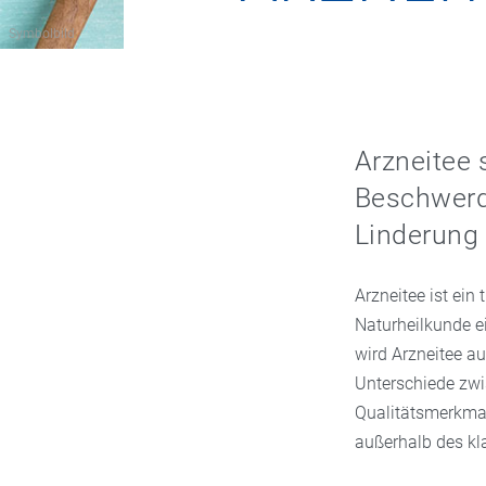
Symbolbild
Arzneitee 
Beschwerd
Linderung 
Arzneitee ist ein
Naturheilkunde ei
wird Arzneitee au
Unterschiede zwi
Qualitätsmerkmal
außerhalb des kl