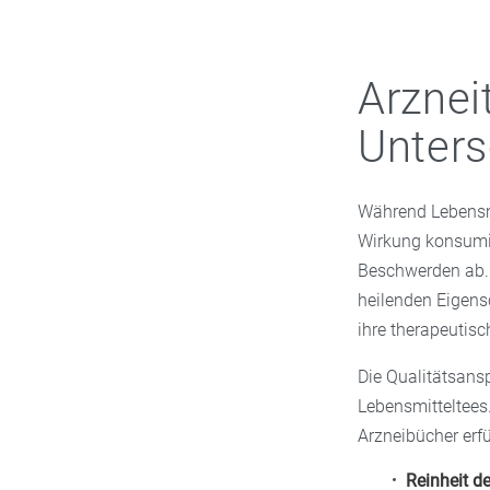
Arznei
Unters
Während Lebensm
Wirkung konsumie
Beschwerden ab. A
heilenden Eigens
ihre therapeutis
Die Qualitätsans
Lebensmitteltees
Arzneibücher erf
Reinheit d