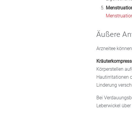
Menstruati
Menstruati
Äußere An
Arzneitee können
Kräuterkompress
Körperstellen au
Hautirritationen
Linderung versch
Bei Verdauungsbe
Leberwickel über