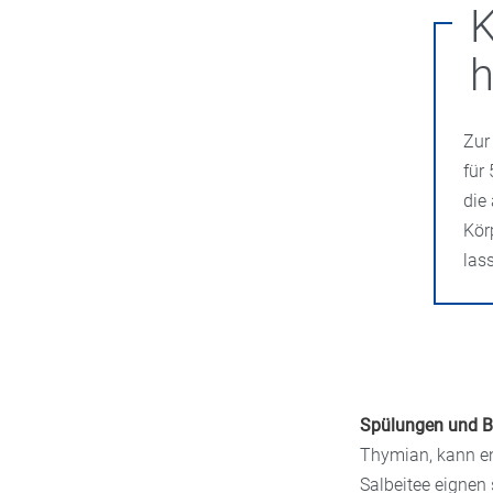
h
Zur
für
die
Kör
las
Spülungen und B
Thymian, kann e
Salbeitee eignen