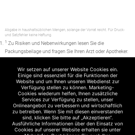
Abgabe in haushaltsüblichen Mengen, solange der Vorrat reicht. Für Druck-
und Satzfehler keine Haftung.
1
Zu Risiken und Nebenwirkungen lesen Sie die
Packungsbeilage und fragen Sie Ihren Arzt oder Apotheker.
2
Angabe nach der deutschen Arzneimitteltaxe
Wir setzen auf unserer Website Cookies ein.
Apothekenerstattungspreis (AEP). Der AEP ist keine
Einige sind essenziell für die Funktionen der
unverbindliche Preisempfehlung der Hersteller. Der AEP ist
Website und um Ihnen unseren Webdienst zur
ein von den Apotheken in Ansatz gebrachter Preis für
Verfügung stellen zu können. Marketing-
Cookies wiederum helfen, Ihnen zusätzliche
rezeptfreie Arzneimittel. Er entspricht in der Höhe dem für
Services zur Verfügung zu stellen, unser
Apotheken verbindlichen Abgabepreis, zu dem eine
Onlineangebot zu verbessern und wirtschaftlich
Apotheke in bestimmten Fällen (z.B. bei Kindern unter 12
zu betreiben. Wenn Sie mit diesen einverstanden
sind, klicken Sie bitte auf „Akzeptieren“.
Jahren) das Produkt mit der gesetzlichen
Ausführliche Informationen über den Einsatz von
Krankenversicherung abrechnet. Der AEP ist der allgemeine
Cookies auf unserer Website erhalten sie unter
Erstattungspreis im Falle einer Kostenübernahme durch die